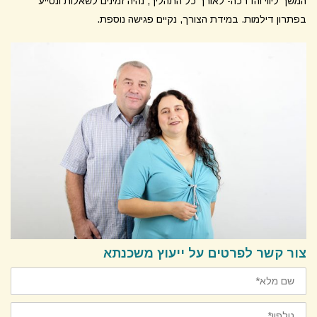
המשך ליווי והדרכה- לאורך כל התהליך, נהיה זמינים לשאלות ונסייע
בפתרון דילמות. במידת הצורך, נקיים פגישה נוספת.
צור קשר לפרטים על ייעוץ משכנתא