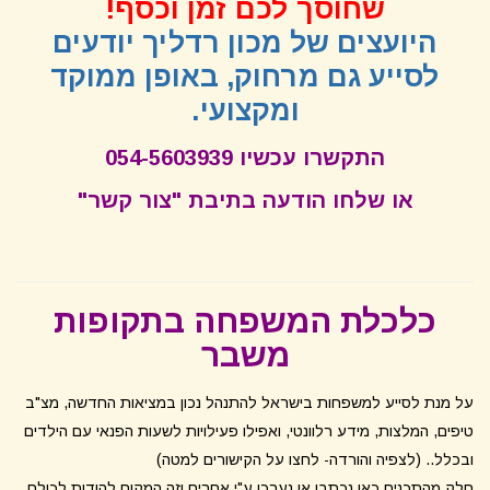
שחוסך לכם זמן וכסף!
היועצים של מכון רדליך יודעים
לסייע גם מרחוק, באופן ממוקד
ומקצועי.
התקשרו עכשיו 054-5603939
או שלחו הודעה בתיבת "צור קשר"
כלכלת המשפחה בתקופות
משבר
על מנת לסייע למשפחות בישראל להתנהל נכון במציאות החדשה, מצ"ב
טיפים, המלצות, מידע רלוונטי, ואפילו פעילויות לשעות הפנאי עם הילדים
ובכלל.. (לצפיה והורדה- לחצו על הקישורים למטה)
חלק מהתכנים כאן נכתבו או נערכו ע"י אחרים וזה המקום להודות לכולם